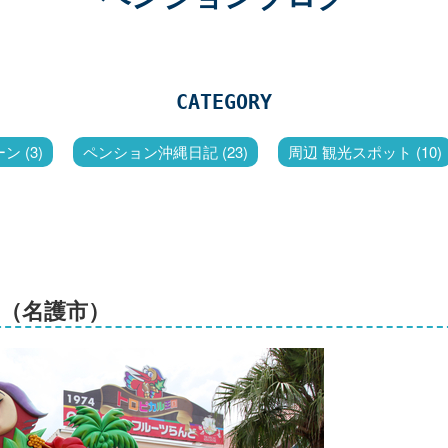
CATEGORY
 (3)
ペンション沖縄日記 (23)
周辺 観光スポット (10)
ド（名護市）