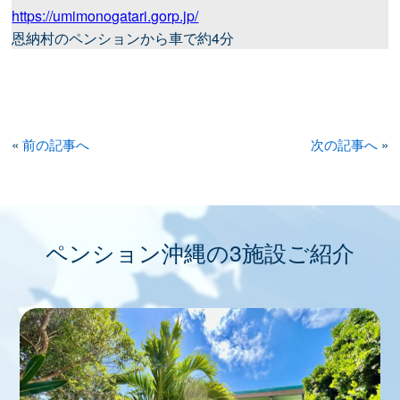
https://umimonogatari.gorp.jp/
恩納村のペンションから車で約4分
«
前の記事へ
次の記事へ
»
ペンション沖縄の3施設ご紹介